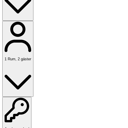
1
Rum
,
2
gäster