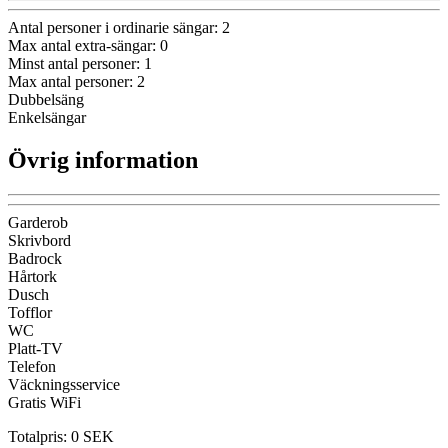
Antal personer i ordinarie sängar
:
2
Max antal extra-sängar
:
0
Minst antal personer
:
1
Max antal personer
:
2
Dubbelsäng
Enkelsängar
Övrig information
Garderob
Skrivbord
Badrock
Hårtork
Dusch
Tofflor
WC
Platt-TV
Telefon
Väckningsservice
Gratis WiFi
Totalpris
:
0
SEK