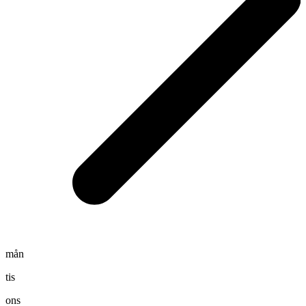
mån
tis
ons