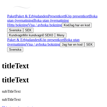
Paket
Paket & Erbjudanden
Presentkort
Köp presentkort
Boka
utan övernattning
Boka utan övernattning
Hitta bokning
Visa / avboka bokning
Kod
Jag har en kod
Svenska
SEK
Kundvagn
Min kundvagn
0
SEK
0
Meny
Paket & Erbjudanden
Köp presentkort
Boka utan
övernattning
Visa / avboka bokning
Jag har en kod
SEK
Svenska
titleText
titleText
subTitleText
subTitleText