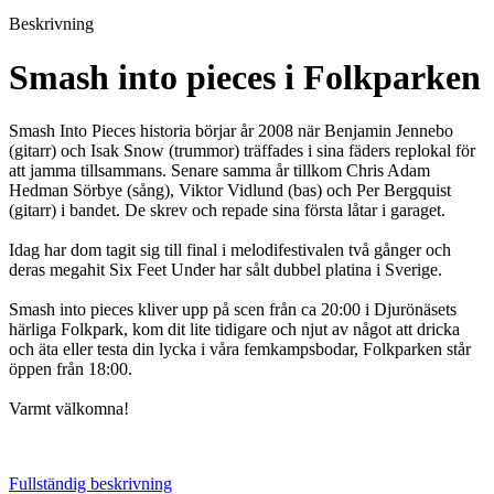
Beskrivning
Smash into pieces i Folkparken
Smash Into Pieces historia börjar år 2008 när Benjamin Jennebo
(gitarr) och Isak Snow (trummor) träffades i sina fäders replokal för
att jamma tillsammans. Senare samma år tillkom Chris Adam
Hedman Sörbye (sång), Viktor Vidlund (bas) och Per Bergquist
(gitarr) i bandet. De skrev och repade sina första låtar i garaget.
Idag har dom tagit sig till final i melodifestivalen två gånger och
deras megahit Six Feet Under har sålt dubbel platina i Sverige.
Smash into pieces kliver upp på scen från ca 20:00 i Djurönäsets
härliga Folkpark, kom dit lite tidigare och njut av något att dricka
och äta eller testa din lycka i våra femkampsbodar, Folkparken står
öppen från 18:00.
Varmt välkomna!
Fullständig beskrivning