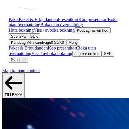
Paket
Paket & Erbjudanden
Presentkort
Köp presentkort
Boka
utan övernattning
Boka utan övernattning
Hitta bokning
Visa / avboka bokning
Kod
Jag har en kod
Svenska
SEK
Kundvagn
Min kundvagn
0
SEK
0
Meny
Paket & Erbjudanden
Köp presentkort
Boka utan
övernattning
Visa / avboka bokning
Jag har en kod
SEK
Svenska
Skip to main content
TILLBAKA