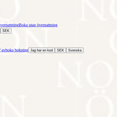
vernattning
Boka utan övernattning
SEK
/ avboka bokning
Jag har en kod
SEK
Svenska