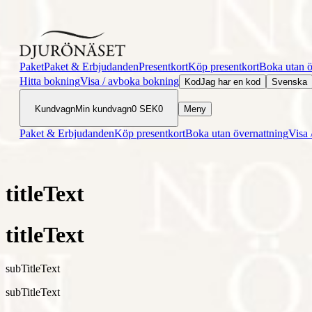
Paket
Paket & Erbjudanden
Presentkort
Köp presentkort
Boka utan ö
Hitta bokning
Visa / avboka bokning
Kod
Jag har en kod
Svenska
Kundvagn
Min kundvagn
0
SEK
0
Meny
Paket & Erbjudanden
Köp presentkort
Boka utan övernattning
Visa 
titleText
titleText
subTitleText
subTitleText