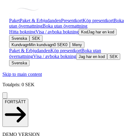
Paket
Paket & Erbjudanden
Presentkort
Köp presentkort
Boka
utan övernattning
Boka utan övernattning
Hitta bokning
Visa / avboka bokning
Kod
Jag har en kod
Svenska
SEK
Kundvagn
Min kundvagn
0
SEK
0
Meny
Paket & Erbjudanden
Köp presentkort
Boka utan
övernattning
Visa / avboka bokning
Jag har en kod
SEK
Svenska
Skip to main content
Totalpris
:
0
SEK
FORTSÄTT
DEMO VERSION